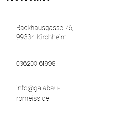
Backhausgasse 76,
99334 Kirchheim
036200 61998
info@galabau-
romeiss.de
Mo.- Do.:
Fr.: