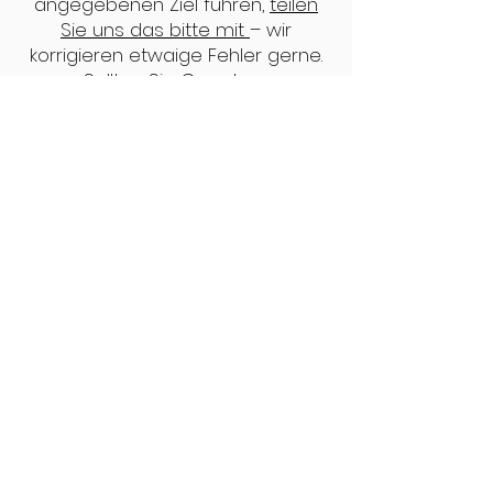
angegebenen Ziel führen,
teilen
Sie uns das bitte mit
– wir
korrigieren etwaige Fehler gerne.
Sollten Sie Grund zur
Beanstandung über Inhalte auf
einer verlinkten Seite haben,
setzen sie sich bitte mit dem
Betreiber dieser Seite in
Verbindung. Der gesamte Inhalt
dieses Servers unterliegt dem
Urheberrecht, insbesondere alle
Grafiken, Fotos, Buttons und
sonstigen Gestaltungselemente.
Quellen/Nachweise
Alle verwendeten Bilder und Videos
wurden selbst aufgenommen und sind
damit urheberrechtlich geschützt.