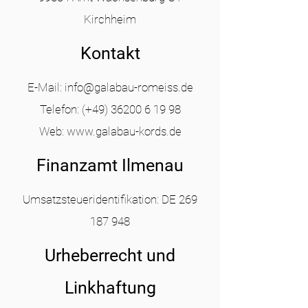
Kirchheim
Kontakt
E-Mail:
info@galabau-romeiss.de
Telefon: (+49)
36200 6 19 98
Web:
www.galabau-kords.de
Finanzamt Ilmenau
Umsatzsteueridentifikation: DE
269
187 948
Urheberrecht und
Linkhaftung