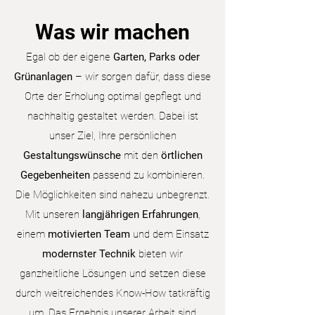
Was wir machen
Egal ob der eigene
Garten, Parks oder
Grünanlagen
– wir sorgen dafür, dass diese
Orte der Erholung optimal
gepflegt und
nachhaltig gestaltet werden. Dabei ist
unser Ziel, Ihre persönlichen
Gestaltungswünsche
mit den
örtlichen
Gegebenheiten
passend zu kombinieren.
Die Möglichkeiten sind nahezu unbegrenzt.
Mit unseren
langjährigen Erfahrungen
,
einem
motivierten Team
und dem Einsatz
modernster Technik
bieten wir
ganzheitliche Lösungen und setzen diese
durch weitreichendes Know-How tatkräftig
um. Das Ergebnis unserer Arbeit sind